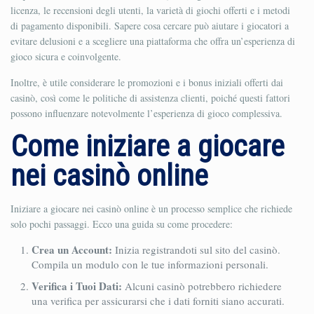
licenza, le recensioni degli utenti, la varietà di giochi offerti e i metodi
di pagamento disponibili. Sapere cosa cercare può aiutare i giocatori a
evitare delusioni e a scegliere una piattaforma che offra un’esperienza di
gioco sicura e coinvolgente.
Inoltre, è utile considerare le promozioni e i bonus iniziali offerti dai
casinò, così come le politiche di assistenza clienti, poiché questi fattori
possono influenzare notevolmente l’esperienza di gioco complessiva.
Come iniziare a giocare
nei casinò online
Iniziare a giocare nei casinò online è un processo semplice che richiede
solo pochi passaggi. Ecco una guida su come procedere:
Crea un Account:
Inizia registrandoti sul sito del casinò.
Compila un modulo con le tue informazioni personali.
Verifica i Tuoi Dati:
Alcuni casinò potrebbero richiedere
una verifica per assicurarsi che i dati forniti siano accurati.