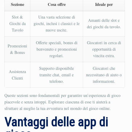
Sezione
Cosa offre
Ideale per
Slot &
Una vasta selezione di
Amanti delle slot e
Giochi da
giochi, inclusi i classici e le
dei giochi da tavolo.
Tavolo
nuove uscite.
Offerte speciali, bonus di
Giocatori in cerca di
Promozioni
benvenuto e promozioni
opportunità di
& Bonus
regolari.
vincita extra.
Supporto disponibile
Giocatori che
Assistenza
tramite chat, email e
necessitano di aiuto o
Clienti
telefono.
informazioni.
Queste sezioni sono fondamentali per garantire un’esperienza di gioco
piacevole e senza intoppi. Esplorare ciascuna di esse ti aiuterà a
sfruttare al meglio la tua avventura nel mondo del gioco online.
Vantaggi delle app di