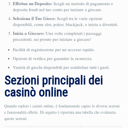
Effettua un Deposito:
Scegli un metodo di pagamento e
deposita fondi nel tuo conto per iniziare a giocare.
Seleziona il Tuo Gioco:
Scegli tra le varie opzioni
disponibili, come slot, poker, blackjack, e inizia a divertirti.
Inizia a Giocare:
Una volta completati i passaggi
precedenti, sei pronto per iniziare a giocare!
Facilità di registrazione per un accesso rapido.
Opzioni di verifica per garantire la sicurezza.
Varietà di giochi disponibili per soddisfare tutti i gusti.
Sezioni principali dei
casinò online
Quando esplori i casinò online, è fondamentale capire le diverse sezioni
e funzionalità offerte. Di seguito è riportata una tabella che evidenzia
queste sezioni.