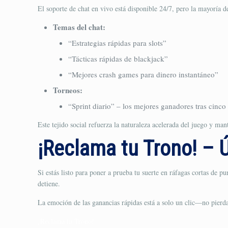
El soporte de chat en vivo está disponible 24/7, pero la mayoría de
Temas del chat:
“Estrategias rápidas para slots”
“Tácticas rápidas de blackjack”
“Mejores crash games para dinero instantáneo”
Torneos:
“Sprint diario” – los mejores ganadores tras cinc
Este tejido social refuerza la naturaleza acelerada del juego y ma
¡Reclama tu Trono! – 
Si estás listo para poner a prueba tu suerte en ráfagas cortas de 
detiene.
La emoción de las ganancias rápidas está a solo un clic—no pierdas
¡Reclama tu Trono!