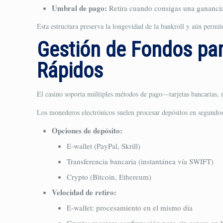
Umbral de pago:
Retira cuando consigas una gananc
Esta estructura preserva la longevidad de la bankroll y aún permit
Gestión de Fondos par
Rápidos
El casino soporta múltiples métodos de pago—tarjetas bancarias, 
Los monederos electrónicos suelen procesar depósitos en segundos
Opciones de depósito:
E‑wallet (PayPal, Skrill)
Transferencia bancaria (instantánea vía SWIFT)
Crypto (Bitcoin, Ethereum)
Velocidad de retiro:
E‑wallet: procesamiento en el mismo día