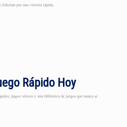
 felicitan por una victoria rápida.
Juego Rápido Hoy
pidos, pagos veloces y una biblioteca de juegos que nunca se
.