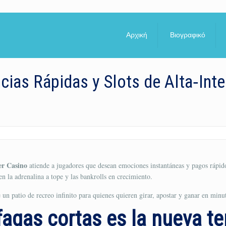
Αρχική
Βιογραφικό
ias Rápidas y Slots de Alta‑Inte
r Casino
atiende a jugadores que desean emociones instantáneas y pagos rápido
en la adrenalina a tope y las bankrolls en crecimiento.
 un patio de recreo infinito para quienes quieren girar, apostar y ganar en minu
áfagas cortas es la nueva 