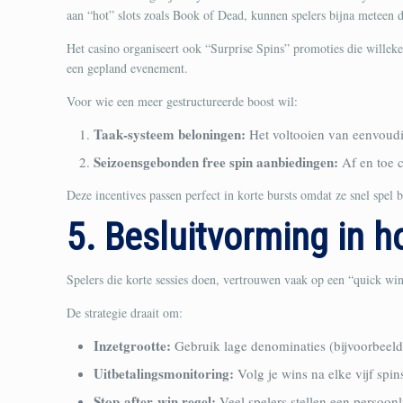
aan “hot” slots zoals Book of Dead, kunnen spelers bijna meteen 
Het casino organiseert ook “Surprise Spins” promoties die willek
een gepland evenement.
Voor wie een meer gestructureerde boost wil:
Taak‑systeem beloningen:
Het voltooien van eenvoudig
Seizoensgebonden free spin aanbiedingen:
Af en toe c
Deze incentives passen perfect in korte bursts omdat ze snel spel 
5. Besluitvorming in h
Spelers die korte sessies doen, vertrouwen vaak op een “quick win” 
De strategie draait om:
Inzetgrootte:
Gebruik lage denominaties (bijvoorbeeld 
Uitbetalingsmonitoring:
Volg je wins na elke vijf spin
Stop‑after‑win regel:
Veel spelers stellen een persoon