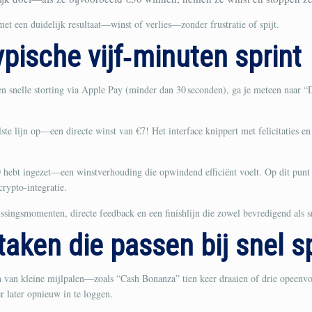
met een duidelijk resultaat—winst of verlies—zonder frustratie of spijt.
ypische vijf‑minuten sprint
n snelle storting via Apple Pay (minder dan 30 seconden), ga je meteen naar “D
e lijn op—een directe winst van €7! Het interface knippert met felicitaties en 
50 hebt ingezet—een winstverhouding die opwindend efficiënt voelt. Op dit pun
rypto‑integratie.
slissingsmomenten, directe feedback en een finishlijn die zowel bevredigend als s
taken die passen bij snel s
en van kleine mijlpalen—zoals “Cash Bonanza” tien keer draaien of drie opeenv
r later opnieuw in te loggen.