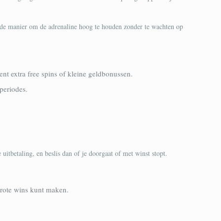
ende manier om de adrenaline hoog te houden zonder te wachten op
t extra free spins of kleine geldbonussen.
periodes.
 uitbetaling, en beslis dan of je doorgaat of met winst stopt.
 grote wins kunt maken.
.