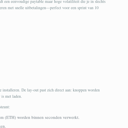
dt een eenvoudige paytable maar hoge volatiliteit die je in slechts
eren met snelle uitbetalingen—perfect voor een sprint van 10
e installeren. De lay-out past zich direct aan: knoppen worden
 is met laden.
teunt:
reum (ETH) worden binnen seconden verwerkt.
zen.