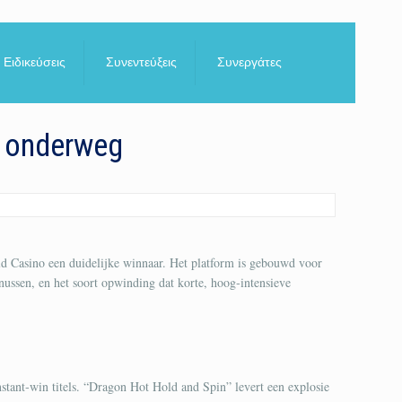
Ειδικεύσεις
Συνεντεύξεις
Συνεργάτες
s onderweg
old Casino een duidelijke winnaar. Het platform is gebouwd voor
nussen, en het soort opwinding dat korte, hoog‑intensieve
instant‑win titels. “Dragon Hot Hold and Spin” levert een explosie