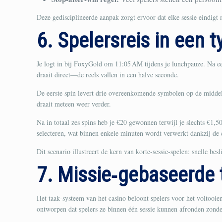
Deze gedisciplineerde aanpak zorgt ervoor dat elke sessie eindigt 
6. Spelersreis in een t
Je logt in bij FoxyGold om 11:05 AM tijdens je lunchpauze. Na ee
draait direct—de reels vallen in een halve seconde.
De eerste spin levert drie overeenkomende symbolen op de middelst
draait meteen weer verder.
Na in totaal zes spins heb je €20 gewonnen terwijl je slechts €1,
selecteren, wat binnen enkele minuten wordt verwerkt dankzij de c
Dit scenario illustreert de kern van korte‑sessie‑spelen: snelle be
7. Missie‑gebaseerde 
Het taak‑systeem van het casino beloont spelers voor het voltooi
ontworpen dat spelers ze binnen één sessie kunnen afronden zonde