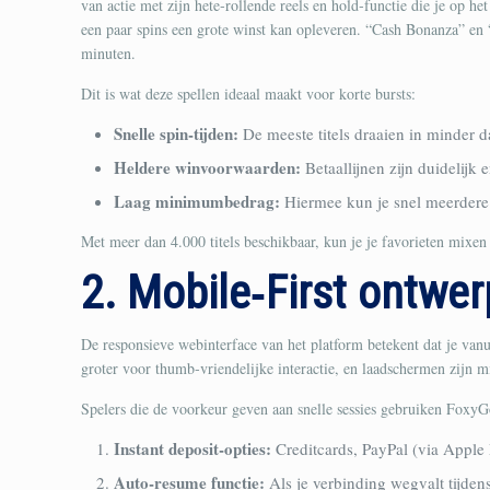
van actie met zijn hete‑rollende reels en hold‑functie die je op he
een paar spins een grote winst kan opleveren. “Cash Bonanza” en 
minuten.
Dit is wat deze spellen ideaal maakt voor korte bursts:
Snelle spin‑tijden:
De meeste titels draaien in minder 
Heldere winvoorwaarden:
Betaallijnen zijn duidelijk 
Laag minimumbedrag:
Hiermee kun je snel meerdere 
Met meer dan 4.000 titels beschikbaar, kun je je favorieten mixen
2. Mobile‑First ontwe
De responsieve webinterface van het platform betekent dat je vanui
groter voor thumb‑vriendelijke interactie, en laadschermen zijn m
Spelers die de voorkeur geven aan snelle sessies gebruiken Foxy
Instant deposit‑opties:
Creditcards, PayPal (via Apple
Auto‑resume functie:
Als je verbinding wegvalt tijdens