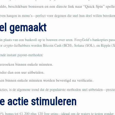
aldo, beschikbare bonussen en een directe link naar “Quick Spin” spelle
ijven hangen in menu’s—perfect voor degenen die snel hun doel willen bereiken
nel gemaakt
t in plaats van een bankroll op te bouwen over uren. FoxyGold’s bankopties passe
Voor crypto‑liefhebbers worden Bitcoin Cash (BCH), Solana (SOL), en Ripple (X
lende instant payout‑methoden:
rzoeken binnen enkele minuten.
nder dan een uur uitbetalen.
binnen enkele minuten worden bevestigd na verificatie.
ies, is de algemene trend dat de populairste methoden snel uitbetalen—precies 
e actie stimuleren
 % bonus tot €1.200 plus 120 free spins—ideaal om de waters te testen zonder v