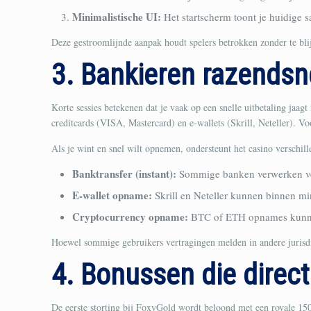
Minimalistische UI:
Het startscherm toont je huidige s
Deze gestroomlijnde aanpak houdt spelers betrokken zonder te bl
3. Bankieren razends
Korte sessies betekenen dat je vaak op een snelle uitbetaling jaag
creditcards (VISA, Mastercard) en e‑wallets (Skrill, Neteller). 
Als je wint en snel wilt opnemen, ondersteunt het casino verschil
Banktransfer (instant):
Sommige banken verwerken ve
E‑wallet opname:
Skrill en Neteller kunnen binnen mi
Cryptocurrency opname:
BTC of ETH opnames kunnen 
Hoewel sommige gebruikers vertragingen melden in andere jurisdict
4. Bonussen die direct
De eerste storting bij FoxyGold wordt beloond met een royale 150