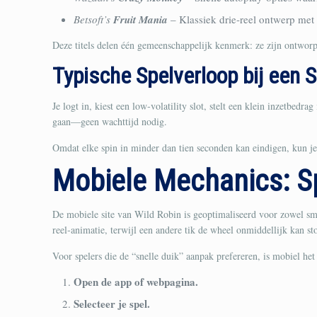
Betsoft’s
Fruit Mania
– Klassiek drie‑reel ontwerp met 
Deze titels delen één gemeenschappelijk kenmerk: ze zijn ontworp
Typische Spelverloop bij een 
Je logt in, kiest een low‑volatility slot, stelt een klein inzetbed
gaan—geen wachttijd nodig.
Omdat elke spin in minder dan tien seconden kan eindigen, kun je 
Mobiele Mechanics: S
De mobiele site van Wild Robin is geoptimaliseerd voor zowel smar
reel‑animatie, terwijl een andere tik de wheel onmiddellijk kan st
Voor spelers die de “snelle duik” aanpak prefereren, is mobiel het
Open de app of webpagina.
Selecteer je spel.