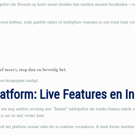
 Spelers die floreren op korte sessies houden hun inzetten meestal bescheide
ctoren hebben, zoals gamble-opties of multipliers waarmee je een winst kunt ve
 of meer), stop dan en bevestig het.
een hoogtepunt eindigt.
latform: Live Features en 
iedt een nog snellere ervaring met “Instant” tafelspellen die rondes binnen enkel
je net zo snel verder kunt.
dt het platform instant odds die in realtime veranderen. Je kunt kleine inzett