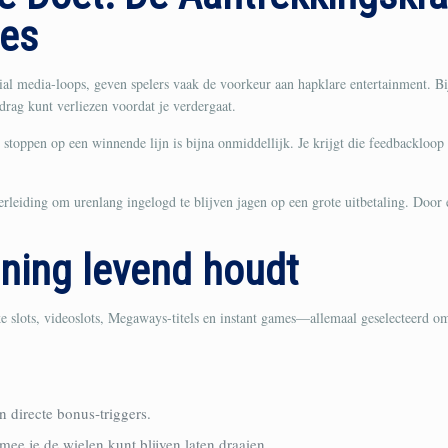
ies
ial media‑loops, geven spelers vaak de voorkeur aan hapklare entertainment. Bij 
drag kunt verliezen voordat je verdergaat.
n stoppen op een winnende lijn is bijna onmiddellijk. Je krijgt die feedbackloop
iding om urenlang ingelogd te blijven jagen op een grote uitbetaling. Door een v
ning levend houdt
ke slots, videoslots, Megaways-titels en instant games—allemaal geselecteerd o
 directe bonus‑triggers.
ee je de wielen kunt blijven laten draaien.