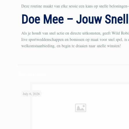
Deze routine maakt van elke sessie een kans op snelle beloninge
Doe Mee – Jouw Snell
Als je houdt van snel actie en directe uitkomsten, geeft Wild Robi
live sportweddenschappen en bonussen op maat voor snel spel, is
welkomstaanbieding, en begin te draaien naar snelle winsten!
Related posts
July 6, 2026