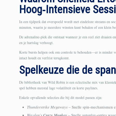
Hoog‑Intensieve Sess
In een tijdperk dat overspoeld wordt met eindeloze streams en soc
minuten, waarin je meerdere winsten kunt behalen of een klein be
De adrenaline‑piek die ontstaat wanneer je een reel ziet draaien e
en je hartslag verhoogt.
Korte bursts helpen ook om controle te behouden—er is minder verle
intact houdt en verfrist terugkomt.
Spelkeuze die de span
De bibliotheek van Wild Robin is een eclectische mix van klassie
spel hebben meestal lage volatiliteit en korte paylines.
Enkele opvallende selecties die bij dit model passen zijn:
Thunderstrike Megaways
– Snelle spin‑mechanismen en
Wazdan’s
Crazy Monkey
– Snelle autoplay-opties waarm