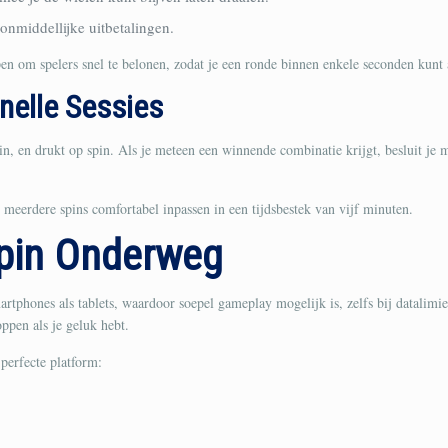
onmiddellijke uitbetalingen.
en om spelers snel te belonen, zodat je een ronde binnen enkele seconden kunt
Snelle Sessies
rag in, en drukt op spin. Als je meteen een winnende combinatie krijgt, besluit je
meerdere spins comfortabel inpassen in een tijdsbestek van vijf minuten.
pin Onderweg
tphones als tablets, waardoor soepel gameplay mogelijk is, zelfs bij datalimiet‑
oppen als je geluk hebt.
 perfecte platform: