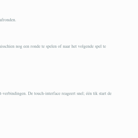
 afronden.
 misschien nog een ronde te spelen of naar het volgende spel te
verbindingen. De touch‑interface reageert snel; één tik start de