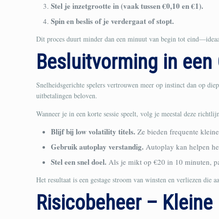
Stel je inzetgrootte in (vaak tussen €0,10 en €1).
Spin en beslis of je verdergaat of stopt.
Dit proces duurt minder dan een minuut van begin tot eind—idea
Besluitvorming in een
Snelheidsgerichte spelers vertrouwen meer op instinct dan op diep
uitbetalingen beloven.
Wanneer je in een korte sessie speelt, volg je meestal deze richtlij
Blijf bij low volatility titels.
Ze bieden frequente klein
Gebruik autoplay verstandig.
Autoplay kan helpen het
Stel een snel doel.
Als je mikt op €20 in 10 minuten, pa
Het resultaat is een gestage stroom van winsten en verliezen die 
Risicobeheer – Kleine 