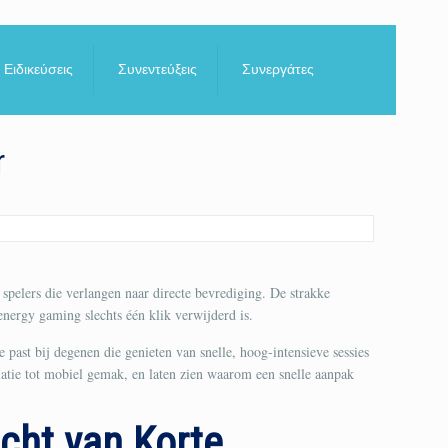
Ειδικεύσεις
Συνεντεύξεις
Συνεργάτες
r
pelers die verlangen naar directe bevrediging. De strakke
‑energy gaming slechts één klik verwijderd is.
ast bij degenen die genieten van snelle, hoog‑intensieve sessies
riatie tot mobiel gemak, en laten zien waarom een snelle aanpak
cht van Korte,