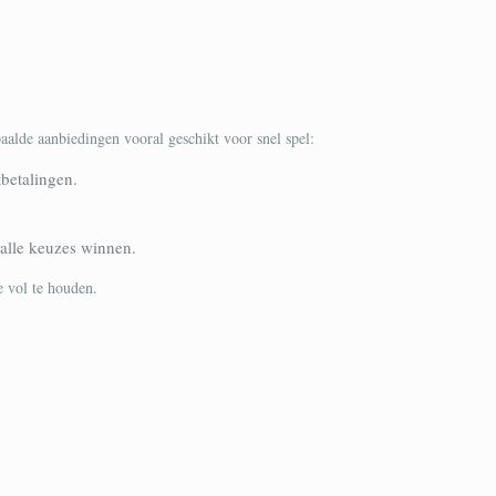
aalde aanbiedingen vooral geschikt voor snel spel:
tbetalingen.
alle keuzes winnen.
e vol te houden.