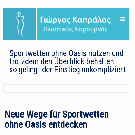
Sportwetten ohne Oasis nutzen und
trotzdem den Überblick behalten –
so gelingt der Einstieg unkompliziert
Neue Wege für Sportwetten
ohne Oasis entdecken