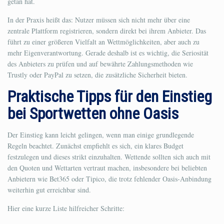
getan hat.
In der Praxis heißt das: Nutzer müssen sich nicht mehr über eine
zentrale Plattform registrieren, sondern direkt bei ihrem Anbieter. Das
führt zu einer größeren Vielfalt an Wettmöglichkeiten, aber auch zu
mehr Eigenverantwortung. Gerade deshalb ist es wichtig, die Seriosität
des Anbieters zu prüfen und auf bewährte Zahlungsmethoden wie
Trustly oder PayPal zu setzen, die zusätzliche Sicherheit bieten.
Praktische Tipps für den Einstieg
bei Sportwetten ohne Oasis
Der Einstieg kann leicht gelingen, wenn man einige grundlegende
Regeln beachtet. Zunächst empfiehlt es sich, ein klares Budget
festzulegen und dieses strikt einzuhalten. Wettende sollten sich auch mit
den Quoten und Wettarten vertraut machen, insbesondere bei beliebten
Anbietern wie Bet365 oder Tipico, die trotz fehlender Oasis-Anbindung
weiterhin gut erreichbar sind.
Hier eine kurze Liste hilfreicher Schritte: