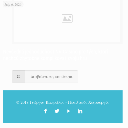
July 6, 2026
Nevšedná jednoduchosť NV Casino pre tých, ktorí
nechcú zbytočne komplikovať svoju hru
Διαβάστε περισσότερα
© 2018 Γιώργος Καπράλος - Πλαστικός Χειρουργός