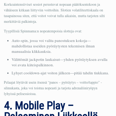
Korkeaintensiiviset sessiot perustuvat nopeaan päätöksentekoon ja
vähäiseen kitkaan liittyviin voittoihin. Slotien volatiliteettiskaala on
tasapainossa siten, että voitot voivat tulla aikaisin, mutta tarjoten silti
merkittäviä palkintoja.
Tyypillisiä Spinmama:n nopeatempoisia slotteja ovat:
Auto‑spin, jossa voi valita panostuksen kokoja—
mahdollistaa useiden pyöräytysten tekemisen ilman
manuaalisia klikkauksia.
Välittömät jackpotin laukaisut—yhden pyöräytyksen avulla
voi avata käteispalkinnon.
Lyhyet cooldown‑ajat voiton jälkeen—pitää tahdin tiukkana.
Pelaajat löytävät usein itsensä “panos – pyöräytys – voitto/tappio” -
silmukasta, joka voi toistua nopeasti ja tarjota adrenaliiniryöpyn
lyhyissä pelisessioissa.
4. Mobile Play –