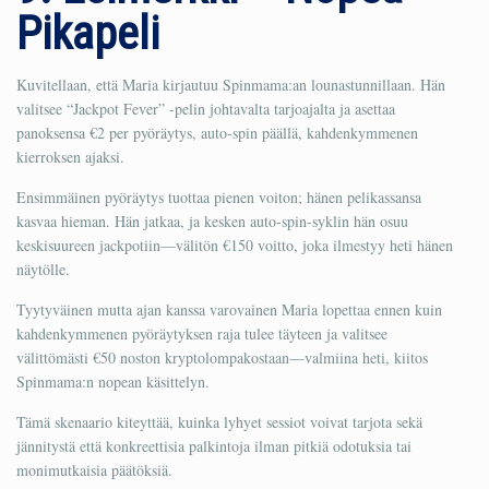
Pikapeli
Kuvitellaan, että Maria kirjautuu Spinmama:an lounastunnillaan. Hän
valitsee “Jackpot Fever” -pelin johtavalta tarjoajalta ja asettaa
panoksensa €2 per pyöräytys, auto‑spin päällä, kahdenkymmenen
kierroksen ajaksi.
Ensimmäinen pyöräytys tuottaa pienen voiton; hänen pelikassansa
kasvaa hieman. Hän jatkaa, ja kesken auto‑spin-syklin hän osuu
keskisuureen jackpotiin—välitön €150 voitto, joka ilmestyy heti hänen
näytölle.
Tyytyväinen mutta ajan kanssa varovainen Maria lopettaa ennen kuin
kahdenkymmenen pyöräytyksen raja tulee täyteen ja valitsee
välittömästi €50 noston kryptolompakostaan—valmiina heti, kiitos
Spinmama:n nopean käsittelyn.
Tämä skenaario kiteyttää, kuinka lyhyet sessiot voivat tarjota sekä
jännitystä että konkreettisia palkintoja ilman pitkiä odotuksia tai
monimutkaisia päätöksiä.