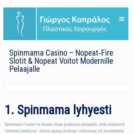
Spinmama Casino – Nopeat‑Fire
Slotit & Nopeat Voitot Modernille
Pelaajalle
1. Spinmama lyhyesti
Spinmama Casino on luonut oman paikkansa pelaajille, jotka kaipaavat
välitöntä jännitystä. Alusta tarjoaa huikean valikoiman yli kuusituhatta