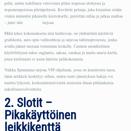
peliä, mutta todellinen vetovoima piilee nopeissa slotteissa ja
nopeatempoisissa pöytäpeleissä. Kuvittele pelaaja, joka kirjautuu sisään
viiden minuutin pikaiselle kierrokselle, pyörittää rullaa ja jatkaa matkaa
– juuri tätä
Spinmama
tarjoaa.
Mikä tekee kokemuksesta niin kiehtovan, on yhdistelmä näyttäviä
grafiikoita, auto‑spin-vaihtoehtoja ja sujuvaa talletusprosessia, jonka
avulla pääset suoraan toiminnan keskelle. Casinon monikielinen
käyttöliittymä tukee englantia, saksaa, ranskaa ja muita suuria kieliä,
joten kielimuuri ei usein häiritse pelikokemusta.
Vaikka Spinmama tarjoaa VIP-ohjelman, jossa on kuusitoista tasoa,
tämä artikkeli keskittyy siihen, miten rento jännityksen hakija voi
nauttia lyhyistä, korkeaintensiivisistä sessioista ilman pitkäaikaisia
uskollisuusvelvoitteita.
2. Slotit –
Pikakäyttöinen
leikkikenttä