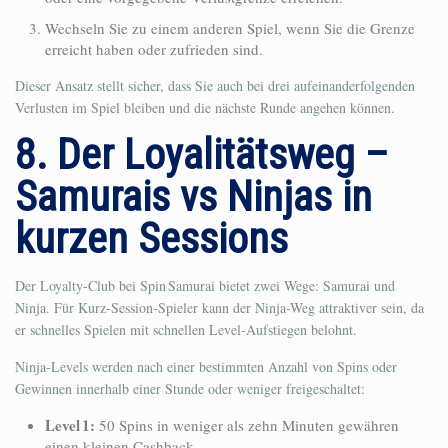
Wechseln Sie zu einem anderen Spiel, wenn Sie die Grenze
erreicht haben oder zufrieden sind.
Dieser Ansatz stellt sicher, dass Sie auch bei drei aufeinanderfolgenden
Verlusten im Spiel bleiben und die nächste Runde angehen können.
8. Der Loyalitätsweg –
Samurais vs Ninjas in
kurzen Sessions
Der Loyalty-Club bei Spin Samurai bietet zwei Wege: Samurai und
Ninja. Für Kurz‑Session-Spieler kann der Ninja-Weg attraktiver sein, da
er schnelles Spielen mit schnellen Level‑Aufstiegen belohnt.
Ninja-Levels werden nach einer bestimmten Anzahl von Spins oder
Gewinnen innerhalb einer Stunde oder weniger freigeschaltet:
Level 1:
50 Spins in weniger als zehn Minuten gewähren
einen kleinen Cashback.