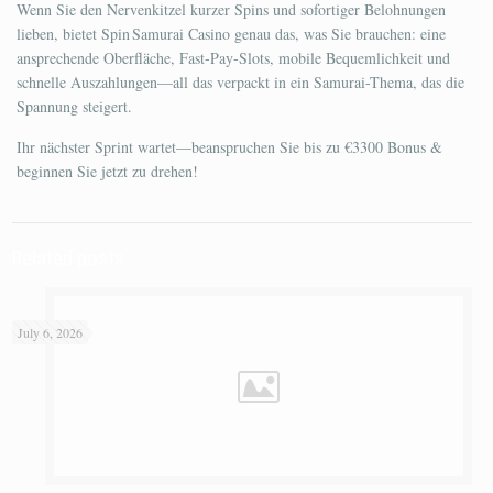
Wenn Sie den Nervenkitzel kurzer Spins und sofortiger Belohnungen
lieben, bietet Spin Samurai Casino genau das, was Sie brauchen: eine
ansprechende Oberfläche, Fast‑Pay‑Slots, mobile Bequemlichkeit und
schnelle Auszahlungen—all das verpackt in ein Samurai-Thema, das die
Spannung steigert.
Ihr nächster Sprint wartet—beanspruchen Sie bis zu €3300 Bonus &
beginnen Sie jetzt zu drehen!
Related posts
July 6, 2026