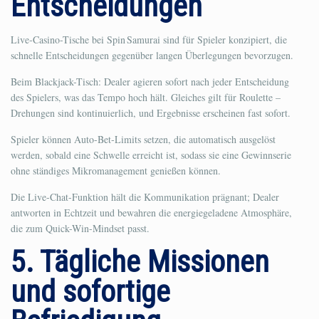
Entscheidungen
Live‑Casino-Tische bei Spin Samurai sind für Spieler konzipiert, die
schnelle Entscheidungen gegenüber langen Überlegungen bevorzugen.
Beim Blackjack-Tisch: Dealer agieren sofort nach jeder Entscheidung
des Spielers, was das Tempo hoch hält. Gleiches gilt für Roulette –
Drehungen sind kontinuierlich, und Ergebnisse erscheinen fast sofort.
Spieler können Auto‑Bet‑Limits setzen, die automatisch ausgelöst
werden, sobald eine Schwelle erreicht ist, sodass sie eine Gewinnserie
ohne ständiges Mikromanagement genießen können.
Die Live-Chat-Funktion hält die Kommunikation prägnant; Dealer
antworten in Echtzeit und bewahren die energiegeladene Atmosphäre,
die zum Quick-Win-Mindset passt.
5. Tägliche Missionen
und sofortige