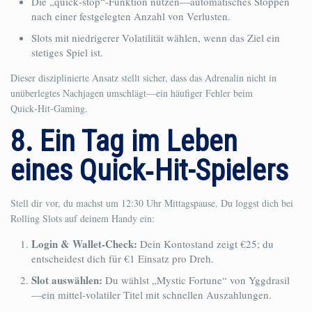
Die „quick‑stop“-Funktion nutzen—automatisches Stoppen
nach einer festgelegten Anzahl von Verlusten.
Slots mit niedrigerer Volatilität wählen, wenn das Ziel ein
stetiges Spiel ist.
Dieser disziplinierte Ansatz stellt sicher, dass das Adrenalin nicht in
unüberlegtes Nachjagen umschlägt—ein häufiger Fehler beim
Quick‑Hit-Gaming.
8. Ein Tag im Leben
eines Quick‑Hit-Spielers
Stell dir vor, du machst um 12:30 Uhr Mittagspause. Du loggst dich bei
Rolling Slots auf deinem Handy ein:
Login & Wallet-Check:
Dein Kontostand zeigt €25; du
entscheidest dich für €1 Einsatz pro Dreh.
Slot auswählen:
Du wählst „Mystic Fortune“ von Yggdrasil
—ein mittel‑volatiler Titel mit schnellen Auszahlungen.