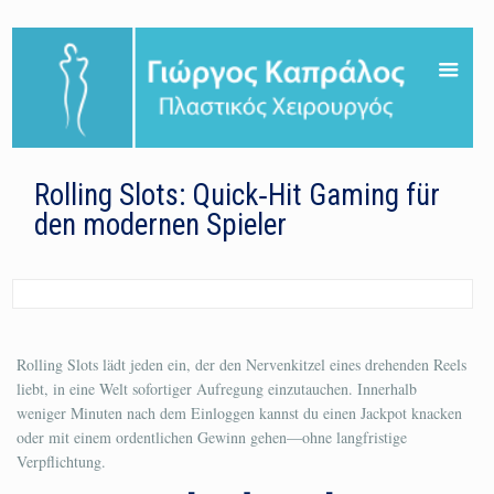
Rolling Slots: Quick‑Hit Gaming für
den modernen Spieler
Rolling Slots lädt jeden ein, der den Nervenkitzel eines drehenden Reels
liebt, in eine Welt sofortiger Aufregung einzutauchen. Innerhalb
weniger Minuten nach dem Einloggen kannst du einen Jackpot knacken
oder mit einem ordentlichen Gewinn gehen—ohne langfristige
Verpflichtung.