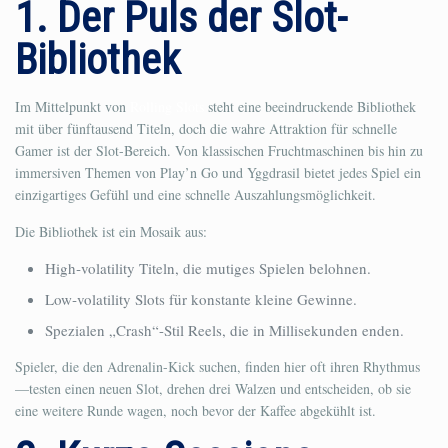
1. Der Puls der Slot-
Bibliothek
Im Mittelpunkt von
Rolling Slots
steht eine beeindruckende Bibliothek
mit über fünftausend Titeln, doch die wahre Attraktion für schnelle
Gamer ist der Slot-Bereich. Von klassischen Fruchtmaschinen bis hin zu
immersiven Themen von Play’n Go und Yggdrasil bietet jedes Spiel ein
einzigartiges Gefühl und eine schnelle Auszahlungsmöglichkeit.
Die Bibliothek ist ein Mosaik aus:
High‑volatility Titeln, die mutiges Spielen belohnen.
Low‑volatility Slots für konstante kleine Gewinne.
Spezialen „Crash“-Stil Reels, die in Millisekunden enden.
Spieler, die den Adrenalin-Kick suchen, finden hier oft ihren Rhythmus
—testen einen neuen Slot, drehen drei Walzen und entscheiden, ob sie
eine weitere Runde wagen, noch bevor der Kaffee abgekühlt ist.