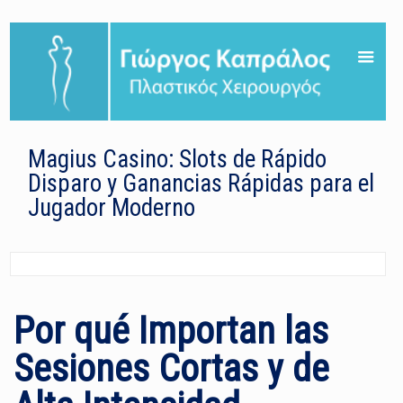
Magius Casino: Slots de Rápido
Disparo y Ganancias Rápidas para el
Jugador Moderno
Por qué Importan las
Sesiones Cortas y de