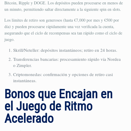
Bitcoin, Ripple y DOGE. Los depósitos pueden procesarse en menos de
un minuto, permitiendo saltar directamente a la siguiente spin en slots.
Los límites de retiro son generosos (hasta €7,000 por mes y €500 por
día) y pueden procesarse rápidamente una vez verificada la cuenta,
asegurando que el ciclo de recompensas sea tan rápido como el ciclo de
juego.
Skrill/Neteller: depósitos instantáneos; retiro en 24 horas.
Transferencias bancarias: procesamiento rápido vía Nordea
o Zimpler.
Criptomonedas: confirmación y opciones de retiro casi
instantáneas.
Bonos que Encajan en
el Juego de Ritmo
Acelerado