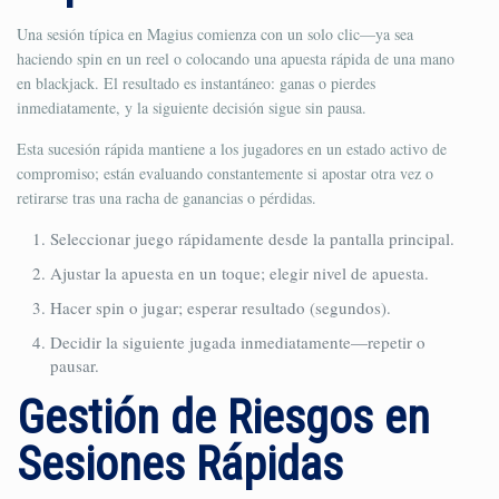
Una sesión típica en Magius comienza con un solo clic—ya sea
haciendo spin en un reel o colocando una apuesta rápida de una mano
en blackjack. El resultado es instantáneo: ganas o pierdes
inmediatamente, y la siguiente decisión sigue sin pausa.
Esta sucesión rápida mantiene a los jugadores en un estado activo de
compromiso; están evaluando constantemente si apostar otra vez o
retirarse tras una racha de ganancias o pérdidas.
Seleccionar juego rápidamente desde la pantalla principal.
Ajustar la apuesta en un toque; elegir nivel de apuesta.
Hacer spin o jugar; esperar resultado (segundos).
Decidir la siguiente jugada inmediatamente—repetir o
pausar.
Gestión de Riesgos en
Sesiones Rápidas