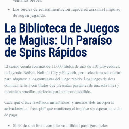
ventanas breves.
Los bucles de retroalimentación rápida refuerzan el impulso
de seguir jugando.
La Biblioteca de Juegos
de Magius: Un Paraíso
de Spins Rápidos
El casino cuenta con más de 11,000 títulos de más de 110 proveedores,
incluyendo NetEnt, Nolimit City y Playtech, pero selecciona sus ofertas
para adaptarse a los entusiastas del juego rápido. Los juegos de slots
dominan la lista con títulos que presentan paytables de una sola línea y
mecánicas sencillas, perfectas para un breve estallido.
Cada spin ofrece resultados instantáneos, y muchos slots incorporan
activadores de “free spin” que mantienen el impulso sin esperar un ciclo
de pago.
Slots de una línea con alta volatilidad para ganancias