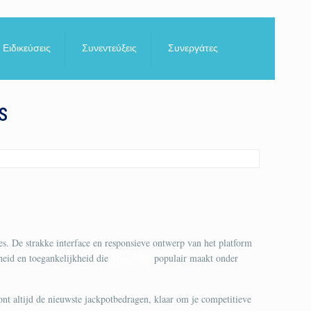
Ειδικεύσεις
Συνεντεύξεις
Συνεργάτες
s
ies. De strakke interface en responsieve ontwerp van het platform
heid en toegankelijkheid die
Magic Bet
populair maakt onder
ont altijd de nieuwste jackpotbedragen, klaar om je competitieve