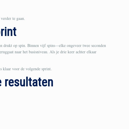
 verder te gaan.
rint
n en drukt op spin. Binnen vijf spins—elke ongeveer twee seconden
ruggaat naar het basisniveau. Als je drie keer achter elkaar
ns klaar voor de volgende sprint.
e resultaten