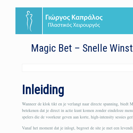
Magic Bet – Snelle Winst
Inleiding
Wanneer de klok tikt en je verlangt naar directe spanning, biedt M
betekenen dat je direct in actie kunt komen zonder eindeloze menu
spelers die de voorkeur geven aan korte, high‑intensity sessies geri
Vanaf het moment dat je inlogt, begroet de site je met een levend