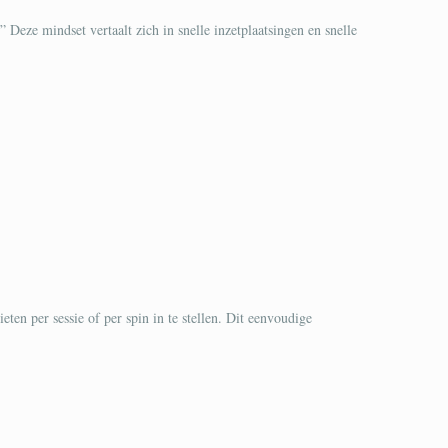
” Deze mindset vertaalt zich in snelle inzetplaatsingen en snelle
ieten per sessie of per spin in te stellen. Dit eenvoudige