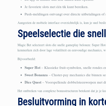
Je favoriete slots met één tik kunt bereiken.
Push‑meldingen ontvangt over directe uitbetalingen of
Aangezien de mobiele interface overzichtelijk is, kun je snel be
Speelselectie die snel
Magic Bet selecteert slots die snelle gameplay belonen: Super Hot
kenmerken zich door lage volatiliteit en eenvoudige mechanics, wa
Bijvoorbeeld:
Super Hot
– Klassieke fruit-symbolen, snelle rondes e
Sweet Bonanza
– Cluster‑pay mechanics die binnen s
Dice Quest
– Voorspellende dobbelsteenworpen met dir
Het ontbreken van complexe bonusstructuren betekent dat je je kunt
Besluitvorming in kort