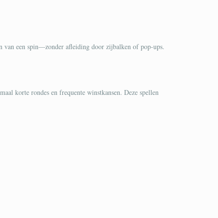
en van een spin—zonder afleiding door zijbalken of pop‑ups.
emaal korte rondes en frequente winstkansen. Deze spellen