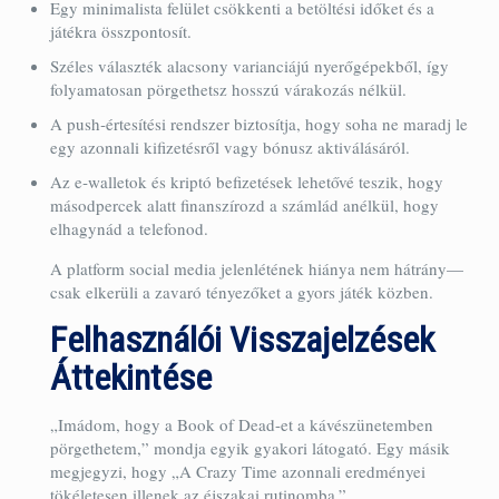
Egy minimalista felület csökkenti a betöltési időket és a
játékra összpontosít.
Széles választék alacsony varianciájú nyerőgépekből, így
folyamatosan pörgethetsz hosszú várakozás nélkül.
A push‑értesítési rendszer biztosítja, hogy soha ne maradj le
egy azonnali kifizetésről vagy bónusz aktiválásáról.
Az e‑walletok és kriptó befizetések lehetővé teszik, hogy
másodpercek alatt finanszírozd a számlád anélkül, hogy
elhagynád a telefonod.
A platform social media jelenlétének hiánya nem hátrány—
csak elkerüli a zavaró tényezőket a gyors játék közben.
Felhasználói Visszajelzések
Áttekintése
„Imádom, hogy a Book of Dead-et a kávészünetemben
pörgethetem,” mondja egyik gyakori látogató. Egy másik
megjegyzi, hogy „A Crazy Time azonnali eredményei
tökéletesen illenek az éjszakai rutinomba.”