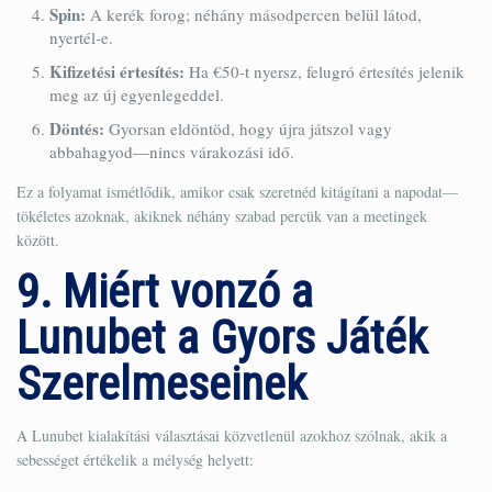
Spin:
A kerék forog; néhány másodpercen belül látod,
nyertél-e.
Kifizetési értesítés:
Ha €50-t nyersz, felugró értesítés jelenik
meg az új egyenlegeddel.
Döntés:
Gyorsan eldöntöd, hogy újra játszol vagy
abbahagyod—nincs várakozási idő.
Ez a folyamat ismétlődik, amikor csak szeretnéd kitágítani a napodat—
tökéletes azoknak, akiknek néhány szabad percük van a meetingek
között.
9. Miért vonzó a
Lunubet a Gyors Játék
Szerelmeseinek
A Lunubet kialakítási választásai közvetlenül azokhoz szólnak, akik a
sebességet értékelik a mélység helyett: