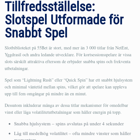
Tillfredsställelse:
Slotspel Utformade för
Snabbt Spel
Slotbiblioteket på 55Bet är stort, med mer än 3 000 titlar från NetEnt,
Yggdrasil och andra ledande utvecklare. För kortsessionsspelare är vissa
slots särskilt attraktiva eftersom de erbjuder snabba spins och frekventa
utbetalningar.
Spel som “Lightning Rush” eller “Quick Spin” har ett snabbt hjulsystem
och minimal väntetid mellan spins, vilket gör att spelare kan uppleva
upp till fem omgångar på mindre än en minut.
Dessutom inkluderar många av dessa titlar mekanismer för omedelbar
vinst eller låga volatilitetutbetalningar som håller energin på topp.
Snabba hjulsystem – spins avslutas på under 4 sekunder
Låg till medelhög volatilitet – ofta mindre vinster som håller
momentum