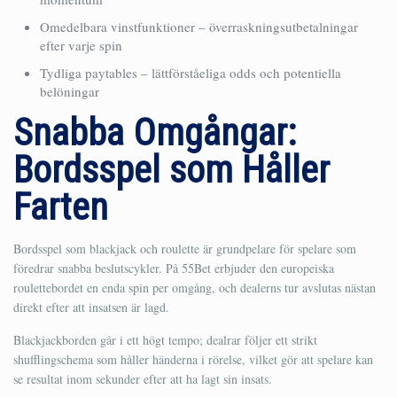
Omedelbara vinstfunktioner – överraskningsutbetalningar
efter varje spin
Tydliga paytables – lättförståeliga odds och potentiella
belöningar
Snabba Omgångar:
Bordsspel som Håller
Farten
Bordsspel som blackjack och roulette är grundpelare för spelare som
föredrar snabba beslutscykler. På 55Bet erbjuder den europeiska
roulettebordet en enda spin per omgång, och dealerns tur avslutas nästan
direkt efter att insatsen är lagd.
Blackjackborden går i ett högt tempo; dealrar följer ett strikt
shufflingschema som håller händerna i rörelse, vilket gör att spelare kan
se resultat inom sekunder efter att ha lagt sin insats.