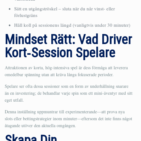
Sätt en utgångströskel – sluta när du når vinst- eller
förlustgräns
Håll koll på sessionens längd (vanligtvis under 30 minuter)
Mindset Rätt: Vad Driver
Kort‑Session Spelare
Attraktionen av korta, hög‑intensiva spel är dess förmåga att leverera
omedelbar spänning utan att kräva långa fokuserade perioder.
Spelare ser ofta dessa sessioner som en form av underhållning snarare
än en investering; de behandlar varje spin som ett mini‑äventyr med sitt
eget utfall.
Denna inställning uppmuntrar till experimenterande—att prova nya
slots eller bettingstrategier inom minuter—eftersom det inte finns något
åtagande utöver den aktuella omgången.
Skapa Din